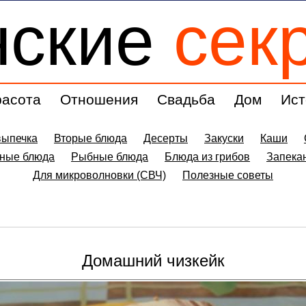
нские
сек
расота
Отношения
Свадьба
Дом
Ист
выпечка
Вторые блюда
Десерты
Закуски
Каши
ные блюда
Рыбные блюда
Блюда из грибов
Запека
Для микроволновки (СВЧ)
Полезные советы
Домашний чизкейк