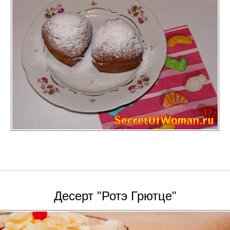
Десерт "Ротэ Грютце"