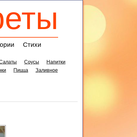
реты
ории
Стихи
Салаты
Соусы
Напитки
нки
Пицца
Заливное