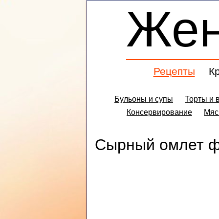
Же
Рецепты
К
Бульоны и супы
Торты и 
Консервирование
Мяс
Сырный омлет 