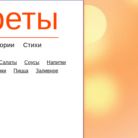
реты
ории
Стихи
Салаты
Соусы
Напитки
нки
Пицца
Заливное