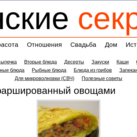
нские
сек
расота
Отношения
Свадьба
Дом
Ист
выпечка
Вторые блюда
Десерты
Закуски
Каши
ные блюда
Рыбные блюда
Блюда из грибов
Запека
Для микроволновки (СВЧ)
Полезные советы
фаршированный овощами