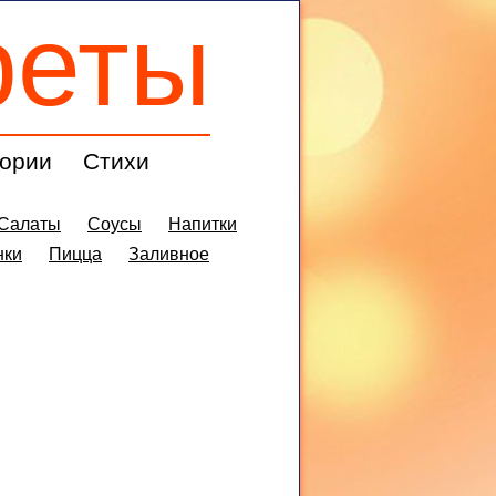
реты
ории
Стихи
Салаты
Соусы
Напитки
нки
Пицца
Заливное