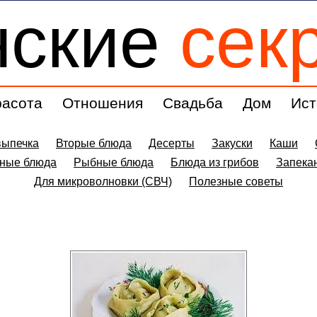
нские
сек
расота
Отношения
Свадьба
Дом
Ист
выпечка
Вторые блюда
Десерты
Закуски
Каши
ные блюда
Рыбные блюда
Блюда из грибов
Запека
Для микроволновки (СВЧ)
Полезные советы