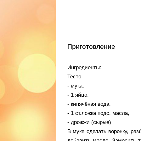
Приготовление
Ингредиенты:
Тесто
- мука,
- 1 яйцо,
- кипячёная вода,
- 1 ст.ложка подс. масла,
- дрожжи (сырые)
В муке сделать воронку, раз
добавить масло. Замесить те