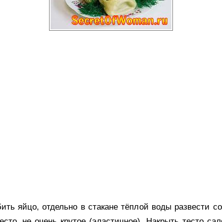
бить яйцо, отдельно в стакане тёплой воды развести с
сто, не очень крутое (эластичное). Накрыть тесто са