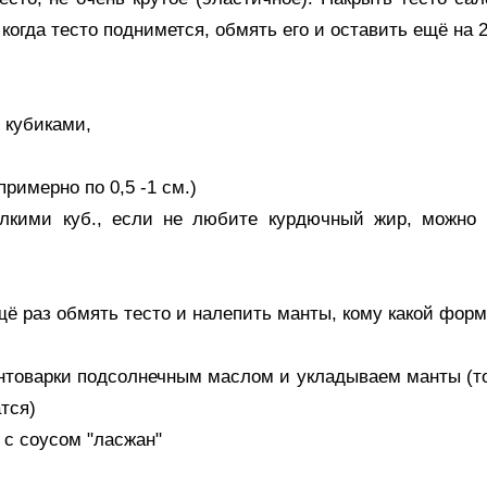
 когда тесто поднимется, обмять его и оставить ещё на 
 кубиками,
примерно по 0,5 -1 см.)
елкими куб., если не любите курдючный жир, можно
щё раз обмять тесто и налепить манты, кому какой фор
товарки подсолнечным маслом и укладываем манты (толь
атся)
 с соусом "ласжан"