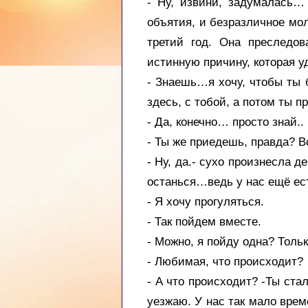
- Ну, извини, задумалась…
объятия, и безразличное мол
третий год. Она преследов
истинную причину, которая у
- Знаешь…я хочу, чтобы ты б
здесь, с тобой, а потом ты п
- Да, конечно… просто знай..
- Ты же приедешь, правда? Вс
- Ну, да.- сухо произнесла 
останься…ведь у нас ещё ест
- Я хочу прогуляться.
- Так пойдем вместе.
- Можно, я пойду одна? Тол
- Любимая, что происходит?
- А что происходит? -Ты ста
уезжаю. У нас так мало време