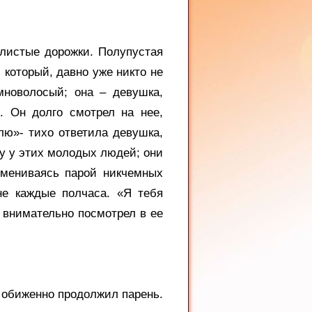
илистые дорожки. Полупустая
 который, давно уже никто не
мноволосый; она – девушка,
. Он долго смотрел на нее,
лю»- тихо ответила девушка,
ку у этих молодых людей; они
бмениваясь парой никчемных
не каждые полчаса. «Я тебя
, внимательно посмотрел в ее
- обиженно продолжил парень.