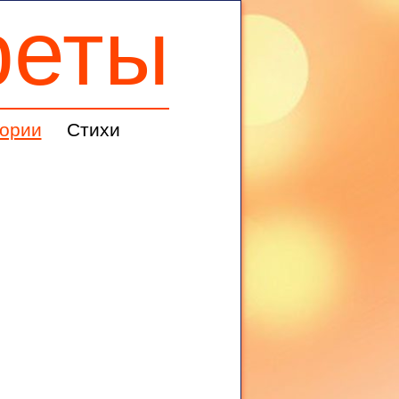
реты
ории
Стихи