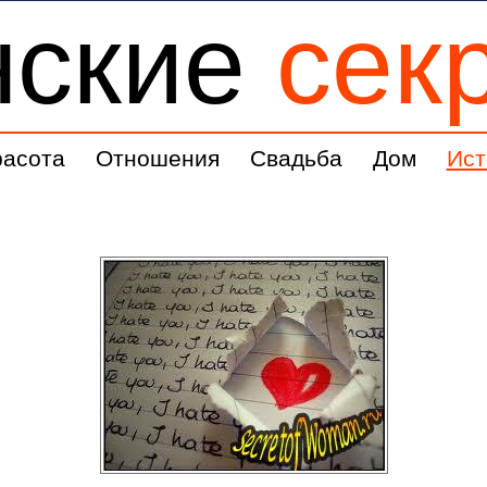
нские
сек
расота
Отношения
Свадьба
Дом
Ист