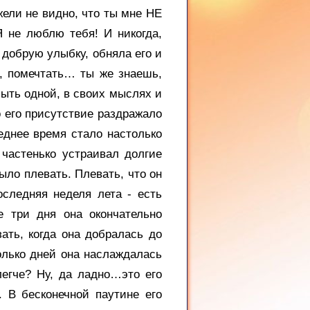
ели не видно, что ты мне НЕ
Я не люблю тебя! И никогда,
 добрую улыбку, обняла его и
, помечтать… ты же знаешь,
быть одной, в своих мыслях и
о его присутствие раздражало
леднее время стало настолько
 частенько устраивал долгие
ыло плевать. Плевать, что он
оследняя неделя лета - есть
е три дня она окончательно
ать, когда она добралась до
олько дней она наслаждалась
легче? Ну, да ладно…это его
. В бесконечной паутине его