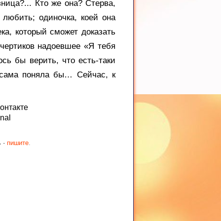
ница?... Кто же она? Стерва,
 любить; одиночка, коей она
ка, который сможет доказать
 чертиков надоевшее «Я тебя
ь бы верить, что есть-таки
а сама поняла бы… Сейчас, к
ь -
пишите
.