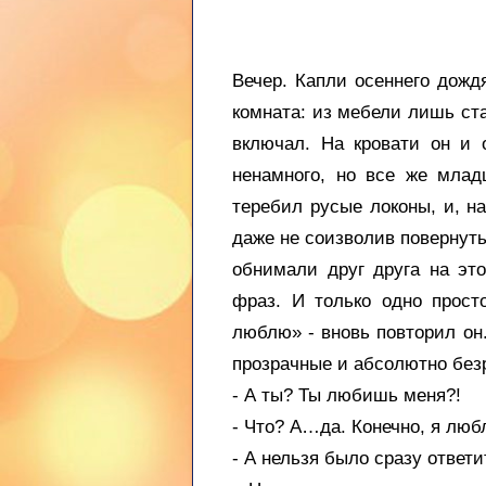
Вечер. Капли осеннего дожд
комната: из мебели лишь ста
включал. На кровати он и 
ненамного, но все же млад
теребил русые локоны, и, н
даже не соизволив повернуть
обнимали друг друга на эт
фраз. И только одно прост
люблю» - вновь повторил он.
прозрачные и абсолютно безр
- А ты? Ты любишь меня?!
- Что? А…да. Конечно, я люб
- А нельзя было сразу ответ