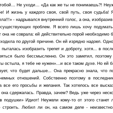
 тобой… Не уходи… «Да как же ты не понимаешь?! Неуж
! И жизнь у каждого своя, свой путь, своя судьба! 
!!» - надрывался внутренний голос, а она, изобразив
есуществующих проблем. Я всего лишь хочу подумать
т она не соврала: ей действительно порой необходимо 
уходила по другой причине. Он ей изрядно надоел. Одн
 пыталась изобразить трепет и доброту, хотя... в пос
ряться было бессмысленно. Он это заметил, поэтому
ы остыла, я тебе не нужен»…и все таком духе. Но ей б
вует, что будет дальше... Она прекрасно знала, что п
чемных отношений. Собственно поэтому в последни
а все его просьбы и желания. Так хотелось все высказ
 она сдержалась. Правда, зачем? Ведь уже через неск
 в подушки» Идиот! Неужели кому-то от этого станет 
 строить. Любил ли он, на самом деле - неизвестно