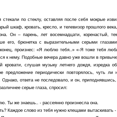
я стекали по стеклу, оставляя после себя мокрые изв
рый шкаф, кровать, кресло, и телевизор прошлого века,
она. Он – парень, лет восемнадцати, коренастый, те
ше его, брюнетка с выразительными серыми глазами
аконец, произнес: «Я люблю тебя..» «-Я тоже тебя люб
ся к нему. Подобные вечера давно уже вошли в привыч
ой кровати, слушая музыку летнего дождя, изредка о
ое предложение периодически повторялось, чуть ли 
 Однако, ответа не последовало, и он, приподнявшись
азличнее серые глаза, спросил:
лю. Ты же знаешь.. - рассеянно произнесла она.
ить? Каждое слово из тебя нужно клещами вытаскивать 