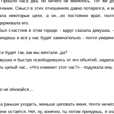
 Прошло часа два, но ничего не менялось. Тот же д
чание. Смысл в этих отношениях давно потерялся, и в
ала некоторые цели, а он…он постоянно врал, поэ
держивала его.
ыл счастлив в этом городе. - вдруг сказала девушка.
риедешь и все у нас будет замечательно. - почти уверен
е будет так, как мы мечтали..да?
девушка и быстро освободившись от его объятий, надела
ь целый час.. «Что изменит этот час?» - подумала она,
ько не обижайся…
ла раньше уходить, меньше целовать меня, почти ничего
ни остается. Нет, ну, конечно, ты потом приедешь, я зн